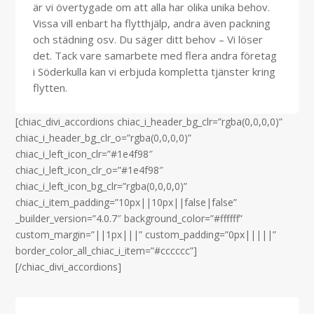
är vi övertygade om att alla har olika unika behov.
Vissa vill enbart ha flytthjälp, andra även packning
och städning osv. Du säger ditt behov – Vi löser
det.
Tack vare samarbete med flera andra företag
i Söderkulla kan vi erbjuda kompletta tjänster kring
flytten.
[chiac_divi_accordions chiac_i_header_bg_clr=”rgba(0,0,0,0)”
chiac_i_header_bg_clr_o=”rgba(0,0,0,0)”
chiac_i_left_icon_clr=”#1e4f98″
chiac_i_left_icon_clr_o=”#1e4f98″
chiac_i_left_icon_bg_clr=”rgba(0,0,0,0)”
chiac_i_item_padding=”10px||10px||false|false”
_builder_version=”4.0.7″ background_color=”#ffffff”
custom_margin=”||1px|||” custom_padding=”0px|||||”
border_color_all_chiac_i_item=”#cccccc”]
[/chiac_divi_accordions]