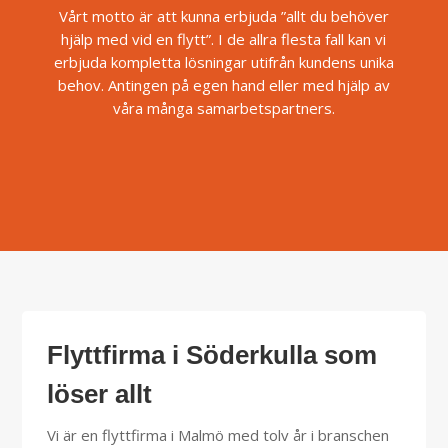
Vårt motto är att kunna erbjuda ”allt du behöver
hjälp med vid en flytt”. I de allra flesta fall kan vi
erbjuda kompletta lösningar utifrån kundens unika
behov. Antingen på egen hand eller med hjälp av
våra många samarbetspartners.
Flyttfirma i Söderkulla som
löser allt
Vi är en flyttfirma i Malmö med tolv år i branschen