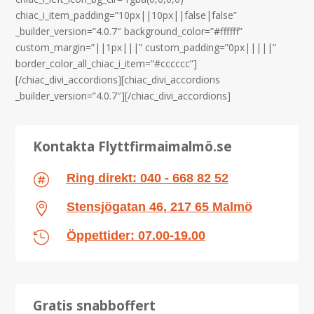
chiac_i_item_padding=”10px||10px||false|false”
_builder_version=”4.0.7″ background_color=”#ffffff”
custom_margin=”||1px|||” custom_padding=”0px|||||”
border_color_all_chiac_i_item=”#cccccc”]
[/chiac_divi_accordions][chiac_divi_accordions
_builder_version=”4.0.7″][/chiac_divi_accordions]
Kontakta Flyttfirmaimalmö.se
Ring direkt: 040 - 668 82 52

Stensjögatan 46, 217 65 Malmö

Öppettider: 07.00-19.00

Gratis snabboffert