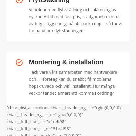
Vi ordnar med flyttstädning och inlämning av
nyckar. Alltid med fast pris, städgaranti och rut-
avdrag. Lägg energi på att packa upp – så tar vi
tar hand om flyttstädningen.
Montering & installation
Tack vare våra samarbeten med hantverkare
och IT-företag kan du snabbt få möblerna
hopskruvade och wifi installerat. Hur många
veckor tar det annars att komma i ordning?
[chiac_divi_accordions chiac_i_header_bg_clr=”rgba(0,0,0,0)”
chiac_i_header_bg_clr_o=”rgba(0,0,0,0)”
chiac_i_left_icon_clr=”#1e4f98″
chiac_i_left_icon_clr_o=”#1e4f98″
chiac_i_left_icon_bg_clr=”rgba(0,0,0,0)”