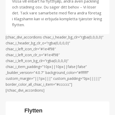
Vissa vill enbart ha flytthjälp, andra även packning
och städning osv. Du säger ditt behov – Vi löser
det.
Tack vare samarbete med flera andra företag
i Klagshamn kan vi erbjuda kompletta tjänster kring
flytten.
[chiac_divi_accordions chiac_i_header_bg_clr=”rgba(0,0,0,0)”
chiac_i_header_bg_clr_o=”rgba(0,0,0,0)”
chiac_i_left_icon_clr=”#1e4f98″
chiac_i_left_icon_clr_o=”#1e4f98″
chiac_i_left_icon_bg_clr=”rgba(0,0,0,0)”
chiac_i_item_padding=”10px||10px||false|false”
_builder_version=”4.0.7″ background_color=”#ffffff”
custom_margin=”||1px|||” custom_padding=”0px|||||”
border_color_all_chiac_i_item=”#cccccc”]
[/chiac_divi_accordions]
Flytten