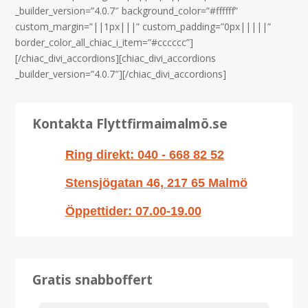
_builder_version=”4.0.7″ background_color=”#ffffff”
custom_margin=”||1px|||” custom_padding=”0px|||||”
border_color_all_chiac_i_item=”#cccccc”]
[/chiac_divi_accordions][chiac_divi_accordions
_builder_version=”4.0.7″][/chiac_divi_accordions]
Kontakta Flyttfirmaimalmö.se
Ring direkt: 040 - 668 82 52
Stensjögatan 46, 217 65 Malmö
Öppettider: 07.00-19.00
Gratis snabboffert