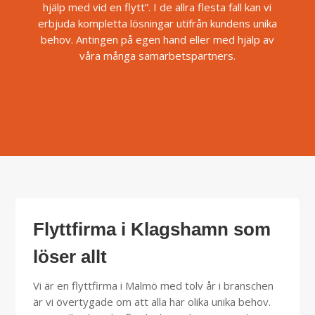
hjälp med vid en flytt”. I de allra flesta fall kan vi
erbjuda kompletta lösningar utifrån kundens unika
behov. Antingen på egen hand eller med hjälp av
våra många samarbetspartners.
Flyttfirma i Klagshamn som
löser allt
Vi är en flyttfirma i Malmö med tolv år i branschen
är vi övertygade om att alla har olika unika behov.