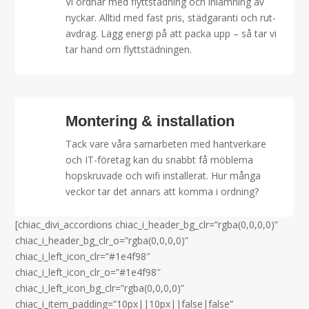
Vi ordnar med flyttstädning och inlämning av
nyckar. Alltid med fast pris, städgaranti och rut-
avdrag. Lägg energi på att packa upp – så tar vi
tar hand om flyttstädningen.
Montering & installation
Tack vare våra samarbeten med hantverkare
och IT-företag kan du snabbt få möblerna
hopskruvade och wifi installerat. Hur många
veckor tar det annars att komma i ordning?
[chiac_divi_accordions chiac_i_header_bg_clr=”rgba(0,0,0,0)”
chiac_i_header_bg_clr_o=”rgba(0,0,0,0)”
chiac_i_left_icon_clr=”#1e4f98″
chiac_i_left_icon_clr_o=”#1e4f98″
chiac_i_left_icon_bg_clr=”rgba(0,0,0,0)”
chiac_i_item_padding=”10px||10px||false|false”