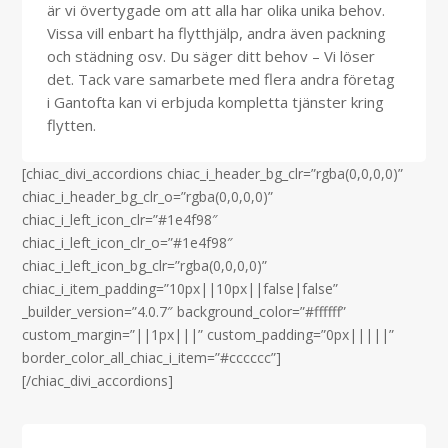
är vi övertygade om att alla har olika unika behov.
Vissa vill enbart ha flytthjälp, andra även packning
och städning osv. Du säger ditt behov – Vi löser
det.
Tack vare samarbete med flera andra företag
i Gantofta kan vi erbjuda kompletta tjänster kring
flytten.
[chiac_divi_accordions chiac_i_header_bg_clr=”rgba(0,0,0,0)”
chiac_i_header_bg_clr_o=”rgba(0,0,0,0)”
chiac_i_left_icon_clr=”#1e4f98″
chiac_i_left_icon_clr_o=”#1e4f98″
chiac_i_left_icon_bg_clr=”rgba(0,0,0,0)”
chiac_i_item_padding=”10px||10px||false|false”
_builder_version=”4.0.7″ background_color=”#ffffff”
custom_margin=”||1px|||” custom_padding=”0px|||||”
border_color_all_chiac_i_item=”#cccccc”]
[/chiac_divi_accordions]