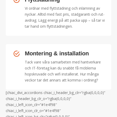
Vi ordnar med flyttstädning och inlämning av
nyckar. Alltid med fast pris, städgaranti och rut-
avdrag. Lägg energi på att packa upp – så tar vi
tar hand om flyttstädningen.
Montering & installation
Tack vare våra samarbeten med hantverkare
och IT-företag kan du snabbt få möblerna
hopskruvade och wifi installerat. Hur många
veckor tar det annars att komma i ordning?
[chiac_divi_accordions chiac_i_header_bg_clr=”rgba(0,0,0,0)”
chiac_i_header_bg_clr_o=”rgba(0,0,0,0)”
chiac_i_left_icon_clr=”#1e4f98″
chiac_i_left_icon_clr_o=”#1e4f98″
chiac_i_left_icon_bg_clr=”rgba(0,0,0,0)”