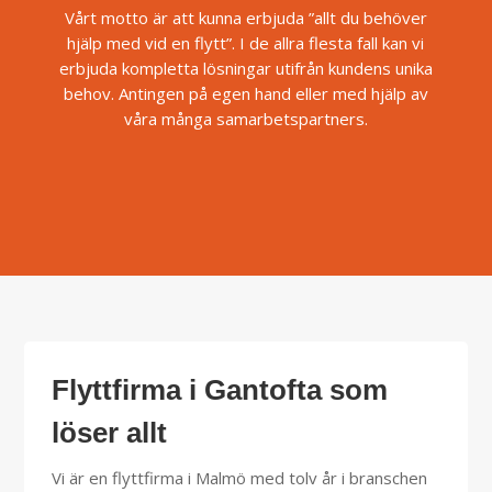
Vårt motto är att kunna erbjuda ”allt du behöver
hjälp med vid en flytt”. I de allra flesta fall kan vi
erbjuda kompletta lösningar utifrån kundens unika
behov. Antingen på egen hand eller med hjälp av
våra många samarbetspartners.
Flyttfirma i Gantofta som
löser allt
Vi är en flyttfirma i Malmö med tolv år i branschen