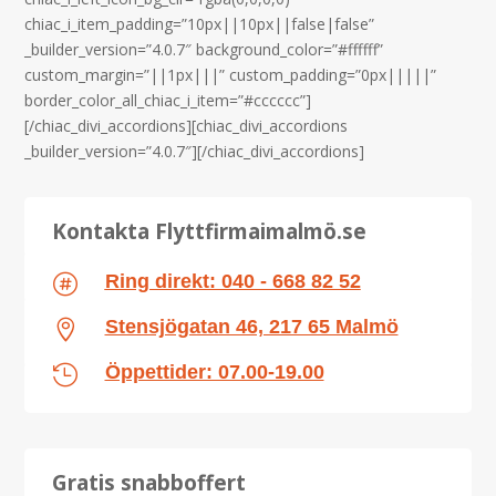
chiac_i_item_padding=”10px||10px||false|false”
_builder_version=”4.0.7″ background_color=”#ffffff”
custom_margin=”||1px|||” custom_padding=”0px|||||”
border_color_all_chiac_i_item=”#cccccc”]
[/chiac_divi_accordions][chiac_divi_accordions
_builder_version=”4.0.7″][/chiac_divi_accordions]
Kontakta Flyttfirmaimalmö.se
Ring direkt: 040 - 668 82 52

Stensjögatan 46, 217 65 Malmö

Öppettider: 07.00-19.00

Gratis snabboffert